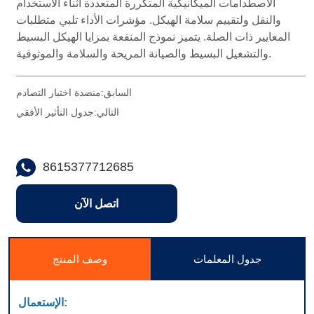
منضدة اختبار التصادم ㅤ ㅤ ㅤ ㅤ ㅤ ㅤ
السابق:
جدول التأثير الأفقي ㅤ ㅤ ㅤ ㅤ
التالي:
8615377712685
اتصل الآن
جدول المعلمات
وصف المنتج