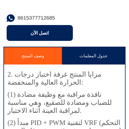
8615377712685
اتصل الآن
جدول المعلمات
وصف المنتج