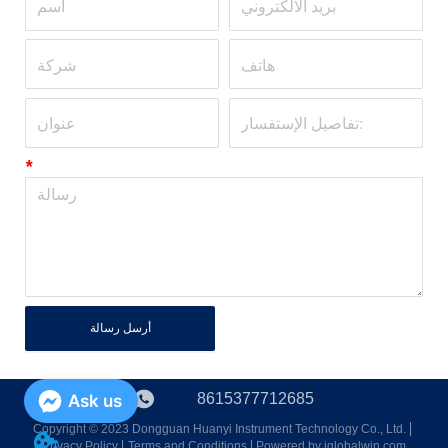
*
أرسل رسالة
8615377712685
Ask us
Copyright © 2023 Dongguan Huanyi Instrument Technology Co., Ltd.
Privacy Policy
Terms and Conditions
Powered by iglobalwin.com