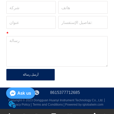
*
أرسل رسالة
8615377712685
Ask us
Copyright © 2023 Dongguan Huanyi Instrument Technology Co., Ltd.
Privacy Policy
Terms and Conditions
Powered by iglobalwin.com