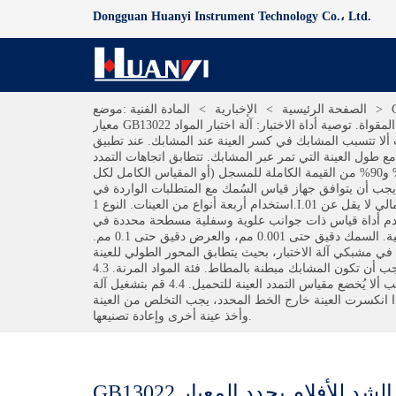
Dongguan Huanyi Instrument Technology Co.، Ltd.
كية. ينطبق
>
الصفحة الرئيسية
>
الإخبارية
>
المادة الفنية
موضع:
معيار GB13022 على الأفلام والصفائح البلاستيكية التي يقل سمكها عن 1 مم. غير مناسب للصفائح والأغشية الرقيقة المسامية المقواة. توصية أداة الاختبار: آلة اختبار المواد ETT-AM 2 معدات الاختبار
ة الاختبار مجهزة بالمشابك المناسبة. يجب ألا تتسبب المشابك في كسر العينة عند المشابك. عند تطبيق
 طول العينة التي تمر عبر المشابك. تتطابق اتجاهات التمدد
لخطوط الوسط. 2.3 الاختبار يجب أن تفي سرعة الحركة للتركيب بالمتطلبات المحددة. 2.4 الاختبار: تتراوح قيمة إشارة الماكينة بين 10% و90% من القيمة الكاملة للمسجل (أو المقياس الكامل لكل
 مستوى)، ويجب أن يكون خطأ قيمة الإشارة في حدود ±1%. 5.2 يجب أن يتوافق جهاز قياس السُمك مع المتطلبات الواردة في GB 6672. 3 عينات 3.1 شكل العينة وحجمها تحدد هذه الطريقة
استخدام أربعة أنواع من العينات. النوع 1.I.01 عبارة عن عينة على شكل دمبل. انظر الأشكال من 1 إلى 3. النوع الرابع عبارة عن عينة طويلة بعرض يتراوح من 10 إلى 25 مم، وطول إجمالي لا يقل عن
س لا يقل عن 50 مم. 4. خطوات الاختبار 4.1 استخدم أداة قياس ذات جوانب علوية وسفلية مسطحة محددة في GB 6672 لقياس سمك العينة، واستخدم أداة قياس بدقة 0.1 مم أو
أكثر لقياس عرض العينة. وينبغي قياس سمك وعرض كل عينة عند ثلاث نقاط ضمن طول المقياس، وينبغي أخذ القيمة المتوسطة الحسابية. السمك دقيق حتى 0.001 مم، والعرض دقيق حتى 0.1 مم.
وازي في منتصف العينة على شكل الدمبل هو متوسط عرض الجزء المقابل من سكين الثقب. 4.2 ضع العينة في مشبكي آلة الاختبار، بحيث يتطابق المحور الطولي للعينة
مع الخط الواصل بين مركزي المشبكين العلوي والسفلي، ويجب أن يكون محكماً بشكل مناسب لمنع العينة من الانزلاق والكسر المشابك. يجب أن تكون المشابك مبطنة بالمطاط. فئة المواد المرنة. 4.3
إذا تم استخدام مقياس الامتداد، قبل تطبيق الإجهاد، يجب تعديل نقاط القياس على جانبي مقياس الامتداد لتتناسب مع طول مقياس العينة. يجب ألا يُخضع مقياس التمدد العينة للتحميل. 4.4 قم بتشغيل آلة
ن خطوط العلامات. إذا انكسرت العينة خارج الخط المحدد، يجب التخلص من العينة
وأخذ عينة أخرى وإعادة تصنيعها.
GB13022 البلاستيك. طريقة اختبار خصائص الشد للأفلام يحدد المعيار GB13022 طرق اختبار خاصية الشد للأفلام 