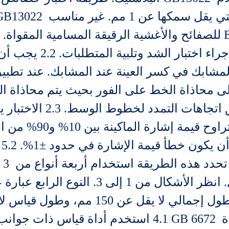
للصفائح والأغشية الرقيقة المسامية المقواة. توصية أداة الاختبار: آ
4.1 استخدم أداة قياس ذات جوانب علوية وسفلية مس