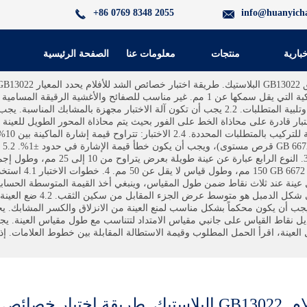
+86 0769 8348 2055
info@huanyich
خبارية
منتجات
معلومات عنا
الصفحة الرئيسية
GB13022 البلاستيك. طريقة اختبار خصائص الشد للأفلام يحدد المعيار GB13022 طرق اختبار خاصية الشد للأفلام والصفائح البلاستي
2.1 يمكن استخدام أي آلة اختبار يمكنها إجراء اختبار الشد وتلبية المتطلبات. 2.2 يجب أن تكون آل
ر قادرة على محاذاة الخط على الفور بحيث يتم محاذاة المحور الطويل للعينة مع
قرص
150 مم، وطول قيا
يمكن أن يكون عرض الجزء الم
ء الاختبار بالسرعة المحددة. 4.5 بعد فواصل العينة، اقرأ الحمل المطلوب وقيمة الاستطالة المقابلة بي