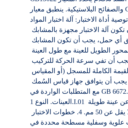
والصفائح البلاستيكية. ينطبق معيار GB13022 على الأفلام والصفائح البلاستيكية التي يقل سمكها عن 1 مم. غير مناسب 
لة اختبار المواد ETT-AM 2 معدات الاختبار 2.1 يمكن 
استخدام أي آلة اختبار يمكنها إجراء اختبار الشد وتلبية المتطلبات. 2.2 يجب أن تكون آلة الاختبار مجهزة بالمشابك 
المناسبة. يجب ألا تتسبب المشابك في كسر العينة عند المشابك. عند تطبيق أي حمل، يجب أن تكون المشابك 
الموجودة على آلة الاختبار قادرة على محاذاة الخط على الفور بحيث يتم محاذاة المحور الطويل للعينة مع طول العينة 
التي تمر عبر المشابك. تتطابق اتجاهات التمدد لخطوط الوسط. 2.3 الاختبار يجب أن تفي سرعة الحركة للتركيب 
بالمتطلبات المحددة. 2.4 الاختبار: تتراوح قيمة إشارة الماكينة بين 10% و90% من القيمة الكاملة للمسجل (أو المقياس 
الكامل لكل قرص مستوى)، ويجب أن يكون خطأ قيمة الإشارة في حدود ±1%. 5.2 يجب أن يتوافق جهاز قياس السُمك 
مع المتطلبات الواردة في GB 6672. 3 عينات 3.1 شكل العينة وحجمها تحدد هذه الطريقة استخدام أربعة أنواع من 
العينات. النوع 1.I.01 عبارة عن عينة على شكل دمبل. انظر الأشكال من 1 إلى 3. النوع الرابع عبارة عن عينة طويلة 
بعرض يتراوح من 10 إلى 25 مم، وطول إجمالي لا يقل عن 150 مم، وطول قياس لا يقل عن 50 مم. 4. خطوات الاختبار 
طحة محددة في GB 6672 لقياس سمك العينة، واستخدم أداة 