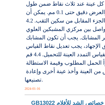
قياس بدقة 0.1 مم أو أكثر لقياس عرض العينة. وينبغي قياس سمك وعرض كل عينة عند ثلاث نقاط ضمن طول 
المقياس، وينبغي أخذ القيمة المتوسطة الحسابية. السمك دقيق حتى 0.001 مم، والعرض دقيق حتى 0.1 مم. يمكن أن 
يكون عرض الجزء الموازي في منتصف العينة على شكل الدمبل هو متوسط عرض الجزء المقابل من سكين الثقب. 4.2 
ضع العينة في مشبكي آلة الاختبار، بحيث يتطابق المحور الطولي للعينة مع الخط الواصل بين مركزي المشبكين العلوي 
والسفلي، ويجب أن يكون محكماً بشكل مناسب لمنع العينة من الانزلاق والكسر المشابك. يجب أن تكون المشابك 
مبطنة بالمطاط. فئة المواد المرنة. 4.3 إذا تم استخدام مقياس الامتداد، قبل تطبيق الإجهاد، يجب تعديل نقاط القياس 
على جانبي مقياس الامتداد لتتناسب مع طول مقياس العينة. يجب ألا يُخضع مقياس التمدد العينة للتحميل. 4.4 قم 
بتشغيل آلة الاختبار لإجراء الاختبار بالسرعة المحددة. 4.5 بعد فواصل العينة، اقرأ الحمل المطلوب وقيمة الاستطالة 
المقابلة بين خطوط العلامات. إذا انكسرت العينة خارج الخط المحدد، يجب التخلص من العينة وأخذ عينة أخرى وإعادة 
تصنيعها.
2024-01-16